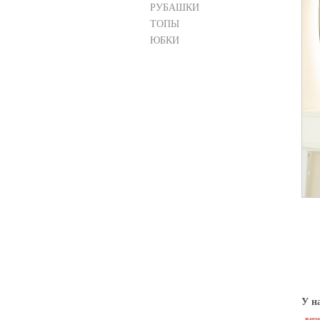
РУБАШКИ
ТОПЫ
ЮБКИ
У н
веч