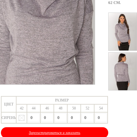
62 СМ.
РАЗМЕР
ЦВЕТ
42
44
46
48
50
52
54
СИРЕНЬ
Зарегистрироваться и заказать